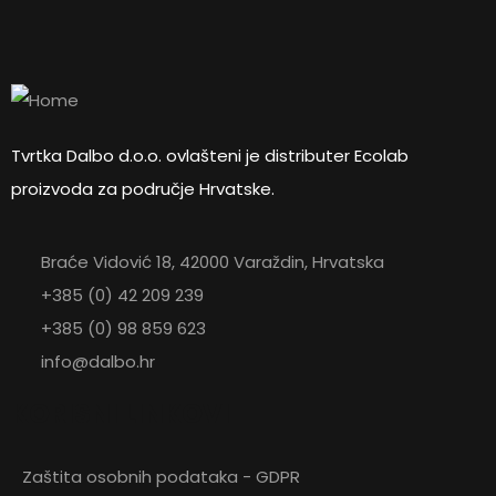
65,66
€
Plastična ručna lopatica
ZATRAŽITE PONUDU
Tvrtka Dalbo d.o.o. ovlašteni je distributer Ecolab
proizvoda za područje Hrvatske.
Braće Vidović 18, 42000 Varaždin, Hrvatska
+385 (0) 42 209 239
+385 (0) 98 859 623
info@dalbo.hr
KORISNI LINKOVI
Zaštita osobnih podataka - GDPR
ZATRAŽITE