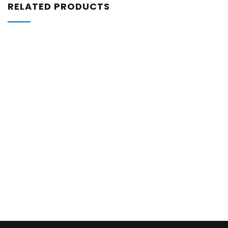
RELATED PRODUCTS
ZATRAŽITE
PONUDU
65,23
€
Plastična ručna lopatica
ZATRAŽITE PONUDU
ZATRAŽITE
PONUDU