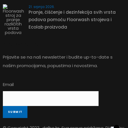
21. srpnja 2026.
Pranje, čišćenje i dezinfekcija svih vrsta
podova pomoću Floorwash strojeva i
ZATRAŽITE
Ecolab proizvoda
PONUDU
Newsletter
Prijavite se na naš newsletter i budite up-to-date s
266,87
€
našim promocijama, popustima i novostima.
Tvrda četka za ribanje površina
Email
ZATRAŽITE PONUDU
© Copyright 2023.,
dalbo.hr
. Sva prava pridržana. Dizajn by