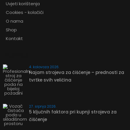
Uvjeti korištenja
PONUDU
Cookies - kolačići
O nama
Shop
375,10
€
Kontakt
Srednje tvrda ravna četka za metenje
NOVOSTI
ZATRAŽITE PONUDU
4. kolovoza 2026.
Najam strojeva za čišćenje – prednosti za
tvrtke svih veličina
27. srpnja 2026.
5 ključnih faktora pri kupnji strojeva za
čišćenje