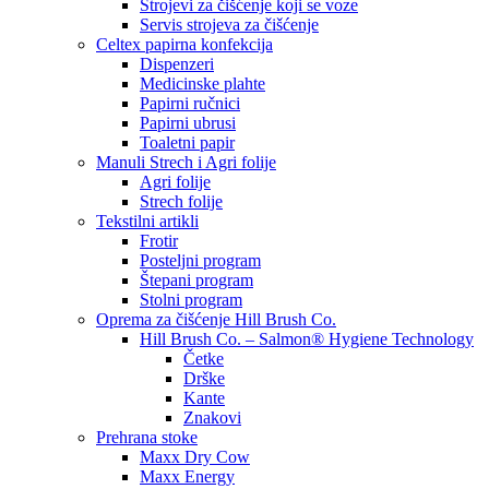
Strojevi za čišćenje koji se voze
Servis strojeva za čišćenje
Celtex papirna konfekcija
Dispenzeri
Medicinske plahte
Papirni ručnici
Papirni ubrusi
Toaletni papir
Manuli Strech i Agri folije
Agri folije
Strech folije
Tekstilni artikli
Frotir
Posteljni program
Štepani program
Stolni program
Oprema za čišćenje Hill Brush Co.
Hill Brush Co. – Salmon® Hygiene Technology
Četke
Drške
Kante
Znakovi
Prehrana stoke
Maxx Dry Cow
Maxx Energy