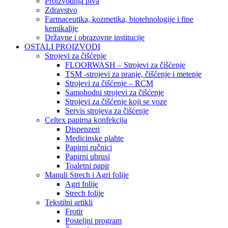
Proizvodnja piva
Zdravstvo
Farmaceutika, kozmetika, biotehnologije i fine
kemikalije
Državne i obrazovne institucije
OSTALI PROIZVODI
Strojevi za čišćenje
FLOORWASH – Strojevi za čišćenje
TSM -strojevi za pranje, čišćenje i metenje
Strojevi za čišćenje – RCM
Samohodni strojevi za čišćenje
Strojevi za čišćenje koji se voze
Servis strojeva za čišćenje
Celtex papirna konfekcija
Dispenzeri
Medicinske plahte
Papirni ručnici
Papirni ubrusi
Toaletni papir
Manuli Strech i Agri folije
Agri folije
Strech folije
Tekstilni artikli
Frotir
Posteljni program