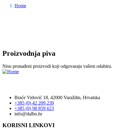
Home
Proizvodnja piva
Nisu pronađeni proizvodi koji odgovaraju vašem odabiru.
Tvrtka Dalbo d.o.o. ovlašteni je distributer Ecolab proizvoda za
područje Hrvatske.
Braće Vidović 18, 42000 Varaždin, Hrvatska
+385 (0) 42 209 239
+385 (0) 98 859 623
info@dalbo.hr
KORISNI LINKOVI