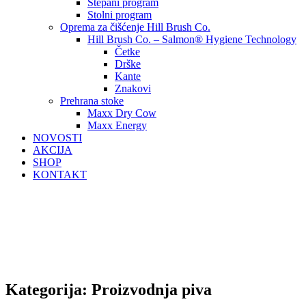
Štepani program
Stolni program
Oprema za čišćenje Hill Brush Co.
Hill Brush Co. – Salmon® Hygiene Technology
Četke
Drške
Kante
Znakovi
Prehrana stoke
Maxx Dry Cow
Maxx Energy
NOVOSTI
AKCIJA
SHOP
KONTAKT
Kategorija:
Proizvodnja piva