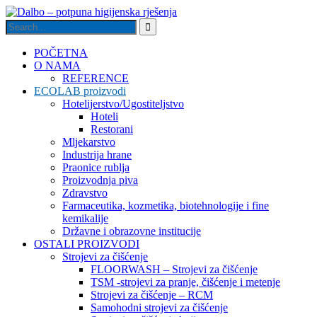
POČETNA
O NAMA
REFERENCE
ECOLAB proizvodi
Hotelijerstvo/Ugostiteljstvo
Hoteli
Restorani
Mljekarstvo
Industrija hrane
Praonice rublja
Proizvodnja piva
Zdravstvo
Farmaceutika, kozmetika, biotehnologije i fine
kemikalije
Državne i obrazovne institucije
OSTALI PROIZVODI
Strojevi za čišćenje
FLOORWASH – Strojevi za čišćenje
TSM -strojevi za pranje, čišćenje i metenje
Strojevi za čišćenje – RCM
Samohodni strojevi za čišćenje