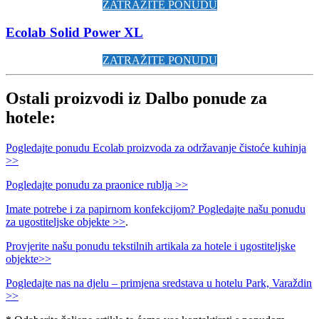
ZATRAŽITE PONUDU
Ecolab Solid Power XL
ZATRAŽITE PONUDU
Ostali proizvodi iz Dalbo ponude za
hotele:
Pogledajte ponudu Ecolab proizvoda za održavanje čistoće kuhinja
>>
Pogledajte ponudu za praonice rublja >>
Imate potrebe i za papirnom konfekcijom? Pogledajte našu ponudu
za ugostiteljske objekte >>
.
Provjerite našu ponudu tekstilnih artikala za hotele i ugostiteljske
objekte>>
Pogledajte nas na djelu – primjena sredstava u hotelu Park, Varaždin
>>