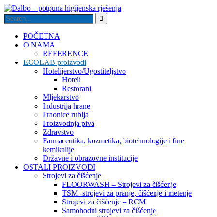
POČETNA
O NAMA
REFERENCE
ECOLAB proizvodi
Hotelijerstvo/Ugostiteljstvo
Hoteli
Restorani
Mljekarstvo
Industrija hrane
Praonice rublja
Proizvodnja piva
Zdravstvo
Farmaceutika, kozmetika, biotehnologije i fine
kemikalije
Državne i obrazovne institucije
OSTALI PROIZVODI
Strojevi za čišćenje
FLOORWASH – Strojevi za čišćenje
TSM -strojevi za pranje, čišćenje i metenje
Strojevi za čišćenje – RCM
Samohodni strojevi za čišćenje