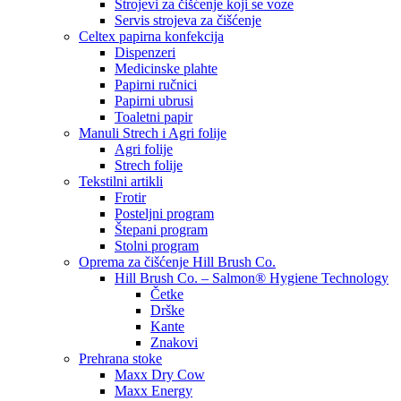
Strojevi za čišćenje koji se voze
Servis strojeva za čišćenje
Celtex papirna konfekcija
Dispenzeri
Medicinske plahte
Papirni ručnici
Papirni ubrusi
Toaletni papir
Manuli Strech i Agri folije
Agri folije
Strech folije
Tekstilni artikli
Frotir
Posteljni program
Štepani program
Stolni program
Oprema za čišćenje Hill Brush Co.
Hill Brush Co. – Salmon® Hygiene Technology
Četke
Drške
Kante
Znakovi
Prehrana stoke
Maxx Dry Cow
Maxx Energy