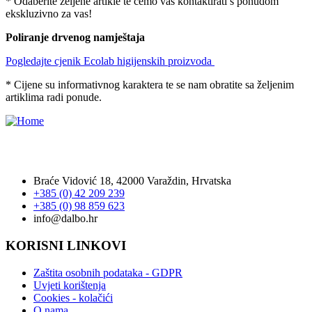
* Odaberite željene artikle te ćemo vas kontaktirati s ponudom
ekskluzivno za vas!
Poliranje drvenog namještaja
Pogledajte cjenik Ecolab higijenskih proizvoda
* Cijene su informativnog karaktera te se nam obratite sa željenim
artiklima radi ponude.
Tvrtka Dalbo d.o.o. ovlašteni je distributer Ecolab proizvoda za
područje Hrvatske.
Braće Vidović 18, 42000 Varaždin, Hrvatska
+385 (0) 42 209 239
+385 (0) 98 859 623
info@dalbo.hr
KORISNI LINKOVI
Zaštita osobnih podataka - GDPR
Uvjeti korištenja
Cookies - kolačići
O nama