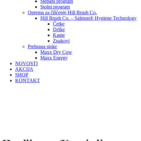
Štepani program
Stolni program
Oprema za čišćenje Hill Brush Co.
Hill Brush Co. – Salmon® Hygiene Technology
Četke
Drške
Kante
Znakovi
Prehrana stoke
Maxx Dry Cow
Maxx Energy
NOVOSTI
AKCIJA
SHOP
KONTAKT