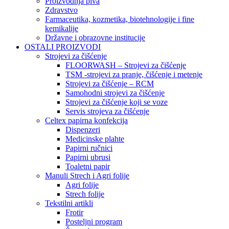
Proizvodnja piva
Zdravstvo
Farmaceutika, kozmetika, biotehnologije i fine
kemikalije
Državne i obrazovne institucije
OSTALI PROIZVODI
Strojevi za čišćenje
FLOORWASH – Strojevi za čišćenje
TSM -strojevi za pranje, čišćenje i metenje
Strojevi za čišćenje – RCM
Samohodni strojevi za čišćenje
Strojevi za čišćenje koji se voze
Servis strojeva za čišćenje
Celtex papirna konfekcija
Dispenzeri
Medicinske plahte
Papirni ručnici
Papirni ubrusi
Toaletni papir
Manuli Strech i Agri folije
Agri folije
Strech folije
Tekstilni artikli
Frotir
Posteljni program