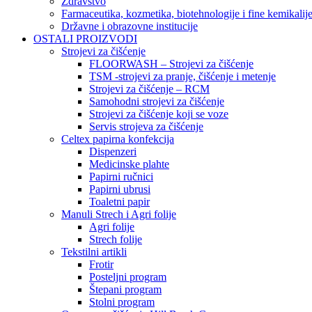
Zdravstvo
Farmaceutika, kozmetika, biotehnologije i fine kemikalij
Državne i obrazovne institucije
OSTALI PROIZVODI
Strojevi za čišćenje
FLOORWASH – Strojevi za čišćenje
TSM -strojevi za pranje, čišćenje i metenje
Strojevi za čišćenje – RCM
Samohodni strojevi za čišćenje
Strojevi za čišćenje koji se voze
Servis strojeva za čišćenje
Celtex papirna konfekcija
Dispenzeri
Medicinske plahte
Papirni ručnici
Papirni ubrusi
Toaletni papir
Manuli Strech i Agri folije
Agri folije
Strech folije
Tekstilni artikli
Frotir
Posteljni program
Štepani program
Stolni program