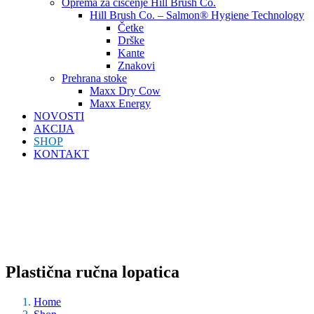
Oprema za čišćenje Hill Brush Co.
Hill Brush Co. – Salmon® Hygiene Technology
Četke
Drške
Kante
Znakovi
Prehrana stoke
Maxx Dry Cow
Maxx Energy
NOVOSTI
AKCIJA
SHOP
KONTAKT
Plastična ručna lopatica
Home