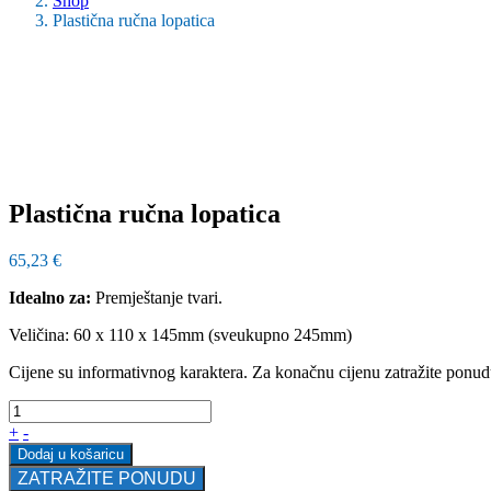
Shop
Plastična ručna lopatica
Plastična ručna lopatica
65,23
€
Idealno za:
Premještanje tvari.
Veličina: 60 x 110 x 145mm (sveukupno 245mm)
Cijene su informativnog karaktera. Za konačnu cijenu zatražite ponud
+
-
Dodaj u košaricu
ZATRAŽITE PONUDU