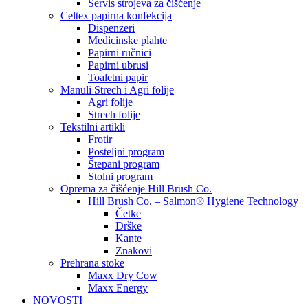
Servis strojeva za čišćenje
Celtex papirna konfekcija
Dispenzeri
Medicinske plahte
Papirni ručnici
Papirni ubrusi
Toaletni papir
Manuli Strech i Agri folije
Agri folije
Strech folije
Tekstilni artikli
Frotir
Posteljni program
Štepani program
Stolni program
Oprema za čišćenje Hill Brush Co.
Hill Brush Co. – Salmon® Hygiene Technology
Četke
Drške
Kante
Znakovi
Prehrana stoke
Maxx Dry Cow
Maxx Energy
NOVOSTI