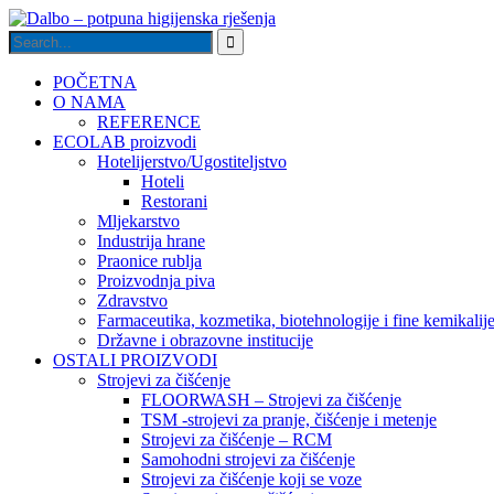
POČETNA
O NAMA
REFERENCE
ECOLAB proizvodi
Hotelijerstvo/Ugostiteljstvo
Hoteli
Restorani
Mljekarstvo
Industrija hrane
Praonice rublja
Proizvodnja piva
Zdravstvo
Farmaceutika, kozmetika, biotehnologije i fine kemikalij
Državne i obrazovne institucije
OSTALI PROIZVODI
Strojevi za čišćenje
FLOORWASH – Strojevi za čišćenje
TSM -strojevi za pranje, čišćenje i metenje
Strojevi za čišćenje – RCM
Samohodni strojevi za čišćenje
Strojevi za čišćenje koji se voze