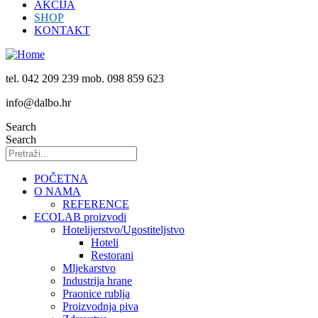
AKCIJA
SHOP
KONTAKT
tel. 042 209 239 mob. 098 859 623
info@dalbo.hr
Search
Search
POČETNA
O NAMA
REFERENCE
ECOLAB proizvodi
Hotelijerstvo/Ugostiteljstvo
Hoteli
Restorani
Mljekarstvo
Industrija hrane
Praonice rublja
Proizvodnja piva