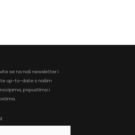
wsletter
avite se na naš newsletter i
ite up-to-date s našim
mocijama, popustima i
ostima.
l