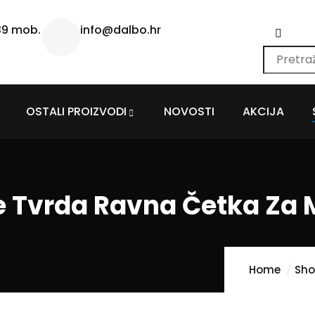
39 mob.
info@dalbo.hr
OSTALI PROIZVODI
NOVOSTI
AKCIJA
e Tvrda Ravna Četka Za 
Home
Sh