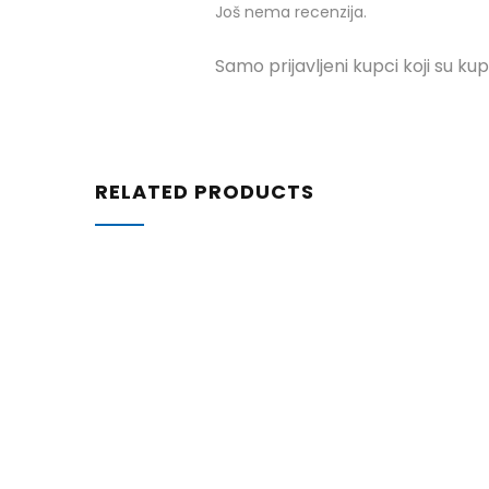
Još nema recenzija.
Samo prijavljeni kupci koji su kup
RELATED PRODUCTS
59,30
€
Srednje tvrda univerzalna četka