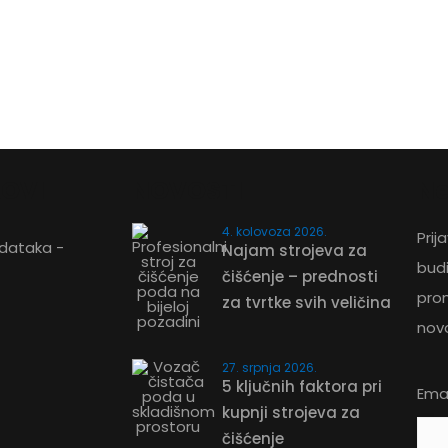
KOVI
NOVOSTI
Ne
4. kolovoza 2026.
Prij
odataka -
Najam strojeva za
bud
ZATRAŽITE PONUDU
čišćenje – prednosti
pro
za tvrtke svih veličina
nov
27. srpnja 2026.
5 ključnih faktora pri
Emai
kupnji strojeva za
čišćenje