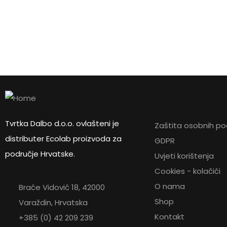
76,25
€
KORISNI LIN
Mekana ručna četka
Tvrtka Dalbo d.o.o. ovlašteni je
Zaštita osobnih p
distributer Ecolab proizvoda za
GDPR
područje Hrvatske.
Uvjeti korištenja
Cookies - kolačići
O nama
Braće Vidović 18, 42000
Shop
Varaždin, Hrvatska
Kontakt
+385 (0) 42 209 239