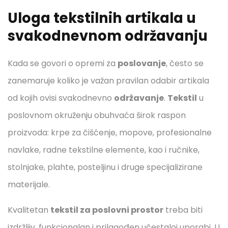
Uloga tekstilnih artikala u
svakodnevnom održavanju
Kada se govori o opremi za
poslovanje
, često se
zanemaruje koliko je važan pravilan odabir artikala
od kojih ovisi svakodnevno
održavanje
.
Tekstil
u
poslovnom okruženju obuhvaća širok raspon
proizvoda: krpe za čišćenje, mopove, profesionalne
navlake, radne tekstilne elemente, kao i ručnike,
stolnjake, plahte, posteljinu i druge specijalizirane
materijale.
Kvalitetan
tekstil za poslovni prostor
treba biti
izdržljiv, funkcionalan i prilagođen učestaloj uporabi. U