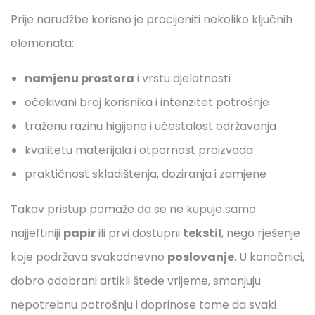
Prije narudžbe korisno je procijeniti nekoliko ključnih
elemenata:
namjenu prostora
i vrstu djelatnosti
očekivani broj korisnika i intenzitet potrošnje
traženu razinu higijene i učestalost održavanja
kvalitetu materijala i otpornost proizvoda
praktičnost skladištenja, doziranja i zamjene
Takav pristup pomaže da se ne kupuje samo
najjeftiniji
papir
ili prvi dostupni
tekstil
, nego rješenje
koje podržava svakodnevno
poslovanje
. U konačnici,
dobro odabrani artikli štede vrijeme, smanjuju
nepotrebnu potrošnju i doprinose tome da svaki