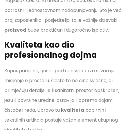
naglasak često na urednom izgledu, ekonomičnoj
potrošnji i jednostavnom nadopunjavanju. Što je veći
broj zaposlenika i posjetitelja, to je važnije da svaki
proizvod
bude praktičan i dugoročno isplativ.
Kvaliteta kao dio
profesionalnog dojma
Kupci, pacijenti, gosti i partneri vrlo brzo stvaraju
mišljenje o prostoru. Često to ne čine svjesno, ali
primjećuju detalje: je li sanitarni prostor opskrbljen,
jesu li površine uredne, ostavlja li oprema dojam
čistoće i reda. Upravo tu
kvaliteta
papirnih i
tekstilnih artikala postaje važan element ukupnog
identiteta tvrtke.