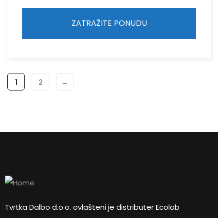
ZATRAŽITE PONUDU
1
2
→
Tvrtka Dalbo d.o.o. ovlašteni je distributer Ecolab