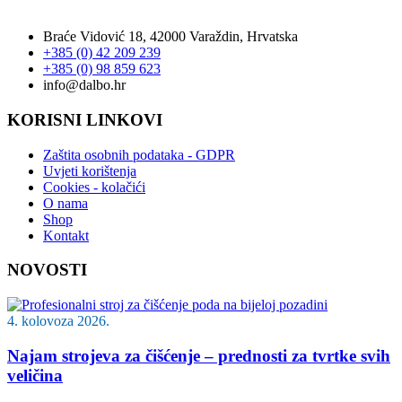
područje Hrvatske.
Braće Vidović 18, 42000 Varaždin, Hrvatska
+385 (0) 42 209 239
+385 (0) 98 859 623
info@dalbo.hr
KORISNI LINKOVI
Zaštita osobnih podataka - GDPR
Uvjeti korištenja
Cookies - kolačići
O nama
Shop
Kontakt
NOVOSTI
4. kolovoza 2026.
Najam strojeva za čišćenje – prednosti za tvrtke svih
veličina