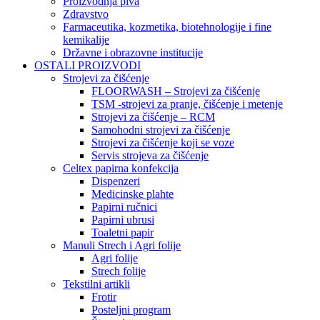
Proizvodnja piva
Zdravstvo
Farmaceutika, kozmetika, biotehnologije i fine
kemikalije
Državne i obrazovne institucije
OSTALI PROIZVODI
Strojevi za čišćenje
FLOORWASH – Strojevi za čišćenje
TSM -strojevi za pranje, čišćenje i metenje
Strojevi za čišćenje – RCM
Samohodni strojevi za čišćenje
Strojevi za čišćenje koji se voze
Servis strojeva za čišćenje
Celtex papirna konfekcija
Dispenzeri
Medicinske plahte
Papirni ručnici
Papirni ubrusi
Toaletni papir
Manuli Strech i Agri folije
Agri folije
Strech folije
Tekstilni artikli
Frotir
Posteljni program