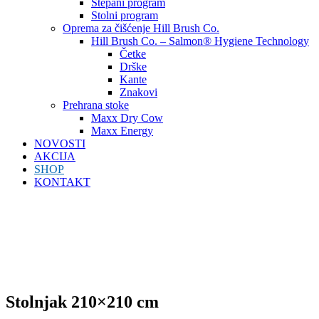
Štepani program
Stolni program
Oprema za čišćenje Hill Brush Co.
Hill Brush Co. – Salmon® Hygiene Technology
Četke
Drške
Kante
Znakovi
Prehrana stoke
Maxx Dry Cow
Maxx Energy
NOVOSTI
AKCIJA
SHOP
KONTAKT
Stolnjak 210×210 cm