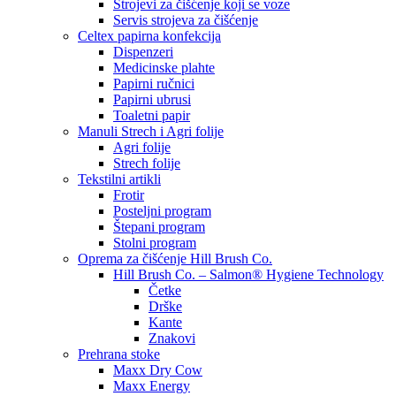
Strojevi za čišćenje koji se voze
Servis strojeva za čišćenje
Celtex papirna konfekcija
Dispenzeri
Medicinske plahte
Papirni ručnici
Papirni ubrusi
Toaletni papir
Manuli Strech i Agri folije
Agri folije
Strech folije
Tekstilni artikli
Frotir
Posteljni program
Štepani program
Stolni program
Oprema za čišćenje Hill Brush Co.
Hill Brush Co. – Salmon® Hygiene Technology
Četke
Drške
Kante
Znakovi
Prehrana stoke
Maxx Dry Cow
Maxx Energy