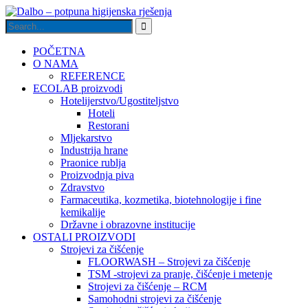
POČETNA
O NAMA
REFERENCE
ECOLAB proizvodi
Hotelijerstvo/Ugostiteljstvo
Hoteli
Restorani
Mljekarstvo
Industrija hrane
Praonice rublja
Proizvodnja piva
Zdravstvo
Farmaceutika, kozmetika, biotehnologije i fine
kemikalije
Državne i obrazovne institucije
OSTALI PROIZVODI
Strojevi za čišćenje
FLOORWASH – Strojevi za čišćenje
TSM -strojevi za pranje, čišćenje i metenje
Strojevi za čišćenje – RCM
Samohodni strojevi za čišćenje