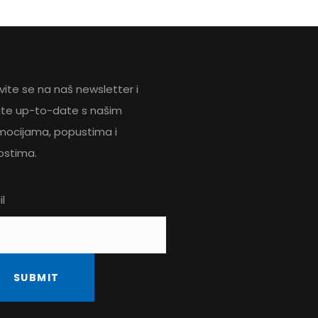
wsletter
avite se na naš newsletter i
ite up-to-date s našim
mocijama, popustima i
ostima.
l