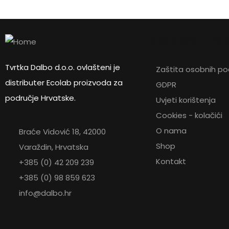
121,78
€
KORISNI LIN
Otvorena plastična lopatica za sm
Tvrtka Dalbo d.o.o. ovlašteni je
Zaštita osobnih p
distributer Ecolab proizvoda za
GDPR
područje Hrvatske.
Uvjeti korištenja
Cookies - kolačići
O nama
Braće Vidović 18, 42000
Shop
Varaždin, Hrvatska
Kontakt
+385 (0) 42 209 239
+385 (0) 98 859 623
info@dalbo.hr