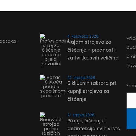
KOVI
NOVOSTI
Ne
eće
4. kolovoza 2026.
Prij
odataka -
Najam strojeva za
bud
ZATRAŽITE PONUDU
čišćenje – prednosti
pro
za tvrtke svih veličina
nov
27. srpnja 2026.
5 ključnih faktora pri
Emai
kupnji strojeva za
čišćenje
21. srpnja 2026.
Pranje, čišćenje i
dezinfekcija svih vrsta