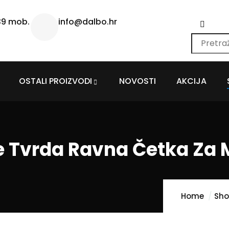
39 mob.
info@dalbo.hr
OSTALI PROIZVODI
NOVOSTI
AKCIJA
e Tvrda Ravna Četka Za 
Home
Sh