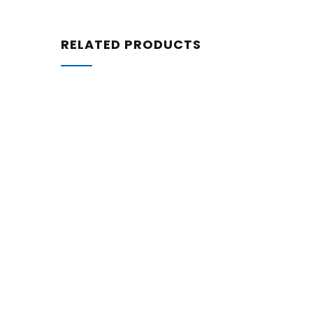
RELATED PRODUCTS
59,30
€
Srednje tvrda univerzalna četka