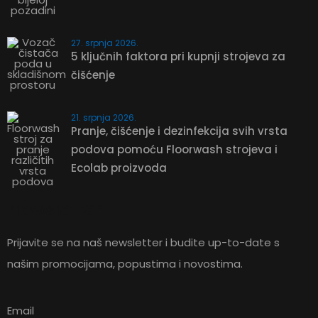
27. srpnja 2026.
5 ključnih faktora pri kupnji strojeva za
čišćenje
21. srpnja 2026.
Pranje, čišćenje i dezinfekcija svih vrsta
podova pomoću Floorwash strojeva i
ZATRAŽITE
Ecolab proizvoda
PONUDU
Newsletter
Prijavite se na naš newsletter i budite up-to-date s
65,66
€
našim promocijama, popustima i novostima.
Plastična ručna lopatica
Email
ZATRAŽITE PONUDU