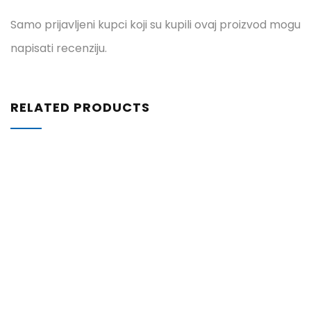
Samo prijavljeni kupci koji su kupili ovaj proizvod mogu
napisati recenziju.
RELATED PRODUCTS
ZATRAŽITE
PONUDU
76,25
€
Vrlo mekana ručna četka
ZATRAŽITE PONUDU