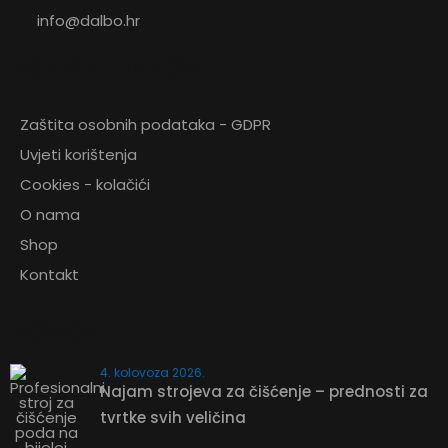
info@dalbo.hr
KORISNI LINKOVI
Zaštita osobnih podataka - GDPR
ZATRAŽITE
Uvjeti korištenja
PONUDU
Cookies - kolačići
O nama
Shop
Kontakt
Poklopac za ultra higijensku kantu
NOVOSTI
ZATRAŽITE PONUDU
4. kolovoza 2026.
Najam strojeva za čišćenje – prednosti za
tvrtke svih veličina