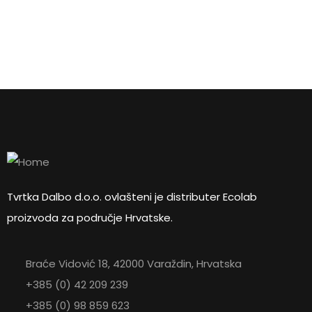
ZATRAŽITE
PONUDU
76,25
€
Mekana ručna četka
ZATRAŽITE PONUDU
Tvrtka Dalbo d.o.o. ovlašteni je distributer Ecolab
proizvoda za područje Hrvatske.
Braće Vidović 18, 42000 Varaždin, Hrvatska
+385 (0) 42 209 239
+385 (0) 98 859 623