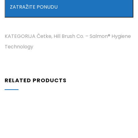
ZATRAŽITE PONUDU
KATEGORIJA
Četke
,
Hill Brush Co. – Salmon® Hygiene
Technology
RELATED PRODUCTS
ZATRAŽITE
PONUDU
44,48
€
Zidni nosač