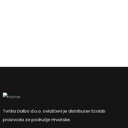
ZATRAŽITE PONUDU
ZATRAŽITE
PONUDU
12L Ultra higijenska kanta s poklopcem
ZATRAŽITE PONUDU
Tvrtka Dalbo d.o.o. ovlašteni je distributer Ecolab
proizvoda za područje Hrvatske.