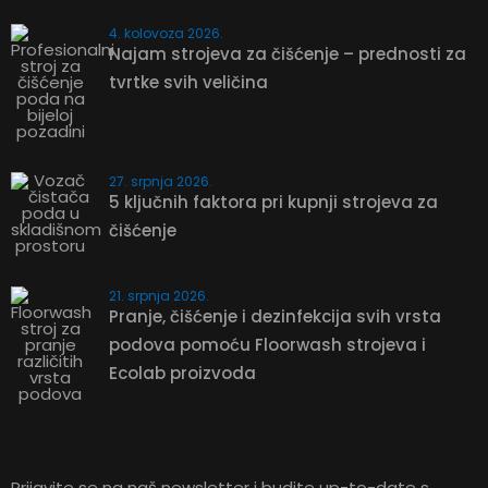
ZATRAŽITE PONUDU
4. kolovoza 2026.
Najam strojeva za čišćenje – prednosti za
tvrtke svih veličina
27. srpnja 2026.
5 ključnih faktora pri kupnji strojeva za
čišćenje
21. srpnja 2026.
Pranje, čišćenje i dezinfekcija svih vrsta
podova pomoću Floorwash strojeva i
Ecolab proizvoda
ZATRAŽITE
Newsletter
PONUDU
Prijavite se na naš newsletter i budite up-to-date s