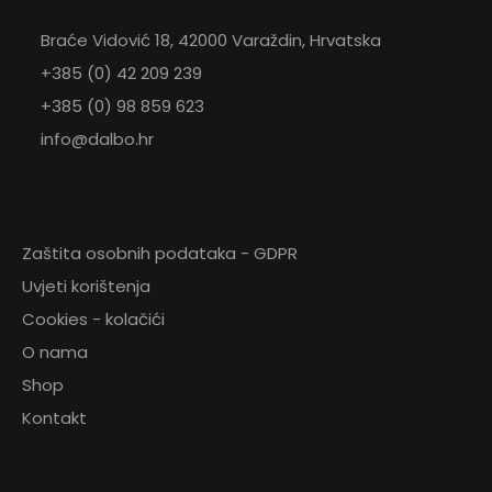
Braće Vidović 18, 42000 Varaždin, Hrvatska
+385 (0) 42 209 239
+385 (0) 98 859 623
info@dalbo.hr
KORISNI LINKOVI
Zaštita osobnih podataka - GDPR
Uvjeti korištenja
ZATRAŽITE
Cookies - kolačići
PONUDU
O nama
Shop
Kontakt
65,66
€
Plastična ručna lopatica
NOVOSTI