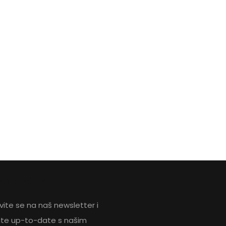
wsletter
avite se na naš newsletter i
ite up-to-date s našim