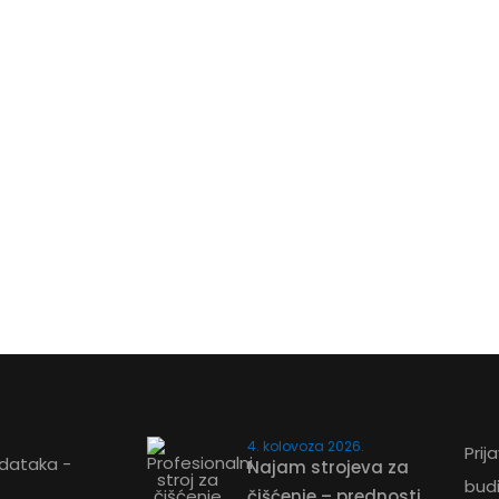
ZATRAŽITE PONUDU
KOVI
NOVOSTI
Ne
4. kolovoza 2026.
Prij
odataka -
Najam strojeva za
ZATRAŽITE PONUDU
bud
čišćenje – prednosti