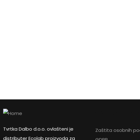
FLOORWASH F35
KORISNI LIN
FLOORWASH DS4
Tvrtka Dalbo d.o.o. ovlašteni je
Zaštita osobnih p
distributer Ecolab proizvoda za
GDPR