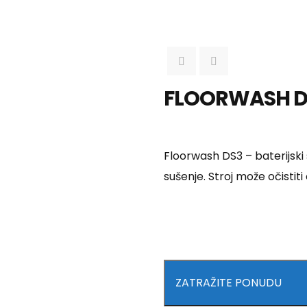
FLOORWASH D
Floorwash DS3 – baterijski 
sušenje. Stroj može očistit
ZATRAŽITE PONUDU