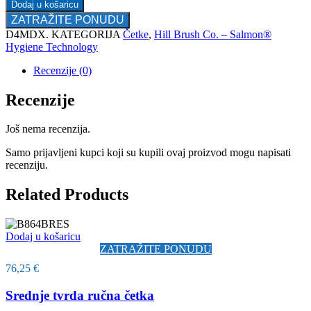
Dodaj u košaricu
ZATRAŽITE PONUDU
D4MDX
.
KATEGORIJA
Četke
,
Hill Brush Co. – Salmon®
Hygiene Technology
Recenzije (0)
Recenzije
Još nema recenzija.
Samo prijavljeni kupci koji su kupili ovaj proizvod mogu napisati
recenziju.
Related Products
Dodaj u košaricu
ZATRAŽITE PONUDU
76,25
€
Srednje tvrda ručna četka