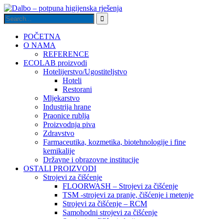
POČETNA
O NAMA
REFERENCE
ECOLAB proizvodi
Hotelijerstvo/Ugostiteljstvo
Hoteli
Restorani
Mljekarstvo
Industrija hrane
Praonice rublja
Proizvodnja piva
Zdravstvo
Farmaceutika, kozmetika, biotehnologije i fine
kemikalije
Državne i obrazovne institucije
OSTALI PROIZVODI
Strojevi za čišćenje
FLOORWASH – Strojevi za čišćenje
TSM -strojevi za pranje, čišćenje i metenje
Strojevi za čišćenje – RCM
Samohodni strojevi za čišćenje