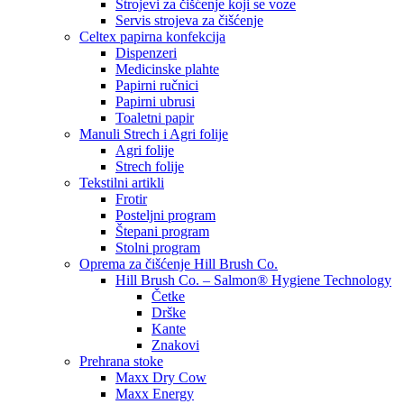
Strojevi za čišćenje koji se voze
Servis strojeva za čišćenje
Celtex papirna konfekcija
Dispenzeri
Medicinske plahte
Papirni ručnici
Papirni ubrusi
Toaletni papir
Manuli Strech i Agri folije
Agri folije
Strech folije
Tekstilni artikli
Frotir
Posteljni program
Štepani program
Stolni program
Oprema za čišćenje Hill Brush Co.
Hill Brush Co. – Salmon® Hygiene Technology
Četke
Drške
Kante
Znakovi
Prehrana stoke
Maxx Dry Cow
Maxx Energy