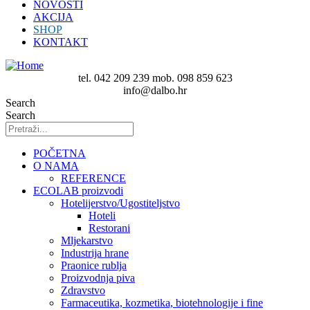
NOVOSTI
AKCIJA
SHOP
KONTAKT
tel. 042 209 239 mob. 098 859 623
info@dalbo.hr
Search
Search
POČETNA
O NAMA
REFERENCE
ECOLAB proizvodi
Hotelijerstvo/Ugostiteljstvo
Hoteli
Restorani
Mljekarstvo
Industrija hrane
Praonice rublja
Proizvodnja piva
Zdravstvo
Farmaceutika, kozmetika, biotehnologije i fine