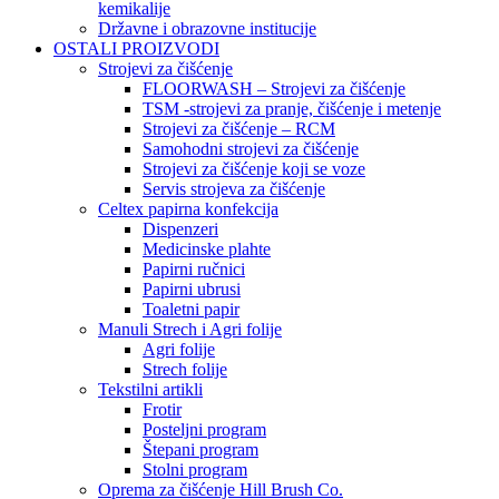
kemikalije
Državne i obrazovne institucije
OSTALI PROIZVODI
Strojevi za čišćenje
FLOORWASH – Strojevi za čišćenje
TSM -strojevi za pranje, čišćenje i metenje
Strojevi za čišćenje – RCM
Samohodni strojevi za čišćenje
Strojevi za čišćenje koji se voze
Servis strojeva za čišćenje
Celtex papirna konfekcija
Dispenzeri
Medicinske plahte
Papirni ručnici
Papirni ubrusi
Toaletni papir
Manuli Strech i Agri folije
Agri folije
Strech folije
Tekstilni artikli
Frotir
Posteljni program
Štepani program
Stolni program
Oprema za čišćenje Hill Brush Co.