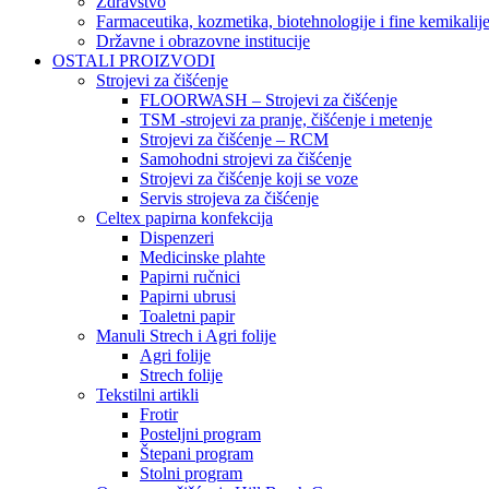
Zdravstvo
Farmaceutika, kozmetika, biotehnologije i fine kemikalij
Državne i obrazovne institucije
OSTALI PROIZVODI
Strojevi za čišćenje
FLOORWASH – Strojevi za čišćenje
TSM -strojevi za pranje, čišćenje i metenje
Strojevi za čišćenje – RCM
Samohodni strojevi za čišćenje
Strojevi za čišćenje koji se voze
Servis strojeva za čišćenje
Celtex papirna konfekcija
Dispenzeri
Medicinske plahte
Papirni ručnici
Papirni ubrusi
Toaletni papir
Manuli Strech i Agri folije
Agri folije
Strech folije
Tekstilni artikli
Frotir
Posteljni program
Štepani program
Stolni program