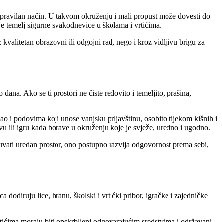
na pravilan način. U takvom okruženju i mali propust može dovesti do
 je temelj sigurne svakodnevice u školama i vrtićima.
 kvalitetan obrazovni ili odgojni rad, nego i kroz vidljivu brigu za
dana. Ako se ti prostori ne čiste redovito i temeljito, prašina,
ao i podovima koji unose vanjsku prljavštinu, osobito tijekom kišnih i
avu ili igru kada borave u okruženju koje je svježe, uredno i ugodno.
čuvati uredan prostor, ono postupno razvija odgovornost prema sebi,
a dodiruju lice, hranu, školski i vrtićki pribor, igračke i zajedničke
rtićima moraju biti opskrbljeni odgovarajućim sredstvima i održavani