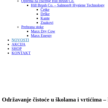
Oprema za čišćenje Hill Brush Co.
Hill Brush Co. – Salmon® Hygiene Technology
Četke
Drške
Kante
Znakovi
Prehrana stoke
Maxx Dry Cow
Maxx Energy
NOVOSTI
AKCIJA
SHOP
KONTAKT
Održavanje čistoće u školama i vrtićima – 