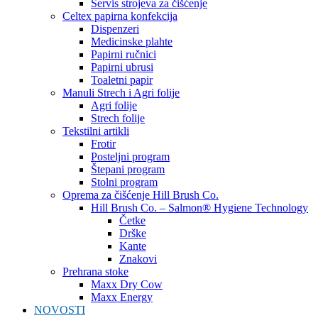
Servis strojeva za čišćenje
Celtex papirna konfekcija
Dispenzeri
Medicinske plahte
Papirni ručnici
Papirni ubrusi
Toaletni papir
Manuli Strech i Agri folije
Agri folije
Strech folije
Tekstilni artikli
Frotir
Posteljni program
Štepani program
Stolni program
Oprema za čišćenje Hill Brush Co.
Hill Brush Co. – Salmon® Hygiene Technology
Četke
Drške
Kante
Znakovi
Prehrana stoke
Maxx Dry Cow
Maxx Energy
NOVOSTI