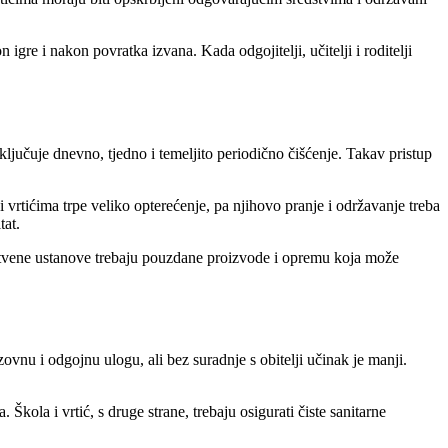
igre i nakon povratka izvana. Kada odgojitelji, učitelji i roditelji
jučuje dnevno, tjedno i temeljito periodično čišćenje. Takav pristup
vrtićima trpe veliko opterećenje, pa njihovo pranje i održavanje treba
tat.
avstvene ustanove trebaju pouzdane proizvode i opremu koja može
ovnu i odgojnu ulogu, ali bez suradnje s obitelji učinak je manji.
kola i vrtić, s druge strane, trebaju osigurati čiste sanitarne