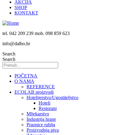
AKCIJA
SHOP
KONTAKT
tel. 042 209 239 mob. 098 859 623
info@dalbo.hr
Search
Search
POČETNA
O NAMA
REFERENCE
ECOLAB proizvodi
Hotelijerstvo/Ugostiteljstvo
Hoteli
Restorani
Mljekarstvo
Industrija hrane
Praonice rublja
Proizvodnja piva