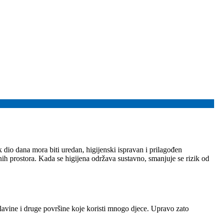
k dio dana mora biti uredan, higijenski ispravan i prilagođen
nih prostora. Kada se higijena održava sustavno, smanjuje se rizik od
 slavine i druge površine koje koristi mnogo djece. Upravo zato