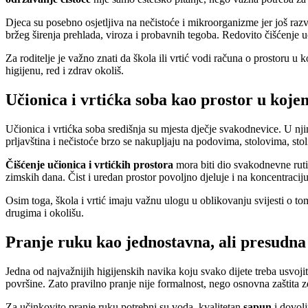
Djeca su posebno osjetljiva na nečistoće i mikroorganizme jer još razv
bržeg širenja prehlada, viroza i probavnih tegoba. Redovito čišćenje u
Za roditelje je važno znati da škola ili vrtić vodi računa o prostoru u
higijenu, red i zdrav okoliš.
Učionica i vrtićka soba kao prostor u koje
Učionica i vrtićka soba središnja su mjesta dječje svakodnevice. U njima
prljavština i nečistoće brzo se nakupljaju na podovima, stolovima, sto
Čišćenje učionica i vrtićkih prostora
mora biti dio svakodnevne ruti
zimskih dana. Čist i uredan prostor povoljno djeluje i na koncentraciju
Osim toga, škola i vrtić imaju važnu ulogu u oblikovanju svijesti o t
drugima i okolišu.
Pranje ruku kao jednostavna, ali presudna 
Jedna od najvažnijih higijenskih navika koju svako dijete treba usvojit
površine. Zato pravilno pranje nije formalnost, nego osnovna zaštita z
Za učinkovito pranje ruku potrebni su voda, kvalitetan
sapun
i dovolj