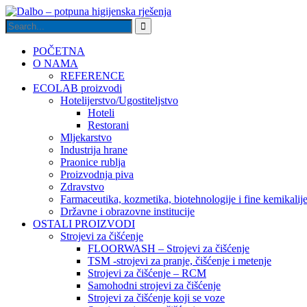
POČETNA
O NAMA
REFERENCE
ECOLAB proizvodi
Hotelijerstvo/Ugostiteljstvo
Hoteli
Restorani
Mljekarstvo
Industrija hrane
Praonice rublja
Proizvodnja piva
Zdravstvo
Farmaceutika, kozmetika, biotehnologije i fine kemikalij
Državne i obrazovne institucije
OSTALI PROIZVODI
Strojevi za čišćenje
FLOORWASH – Strojevi za čišćenje
TSM -strojevi za pranje, čišćenje i metenje
Strojevi za čišćenje – RCM
Samohodni strojevi za čišćenje
Strojevi za čišćenje koji se voze