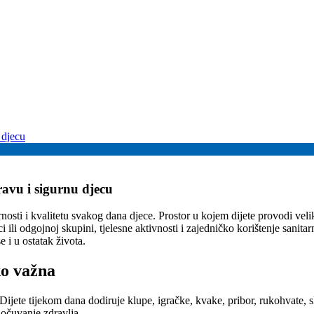
ravu i sigurnu djecu
rnosti i kvalitetu svakog dana djece. Prostor u kojem dijete provodi veli
li odgojnoj skupini, tjelesne aktivnosti i zajedničko korištenje sanitar
e i u ostatak života.
ko važna
. Dijete tijekom dana dodiruje klupe, igračke, kvake, pribor, rukohvate,
 očuvanje zdravlja.