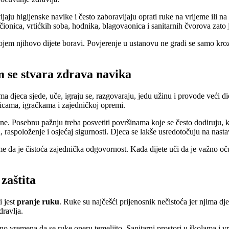
ijaju higijenske navike i često zaboravljaju oprati ruke na vrijeme ili 
čionica, vrtićkih soba, hodnika, blagovaonica i sanitarnih čvorova zato
 kojem njihovo dijete boravi. Povjerenje u ustanovu ne gradi se samo kroz
m se stvara zdrava navika
 djeca sjede, uče, igraju se, razgovaraju, jedu užinu i provode veći dio 
licama, igračkama i zajedničkoj opremi.
ne. Posebnu pažnju treba posvetiti površinama koje se često dodiruju, k
, raspoloženje i osjećaj sigurnosti. Djeca se lakše usredotočuju na nast
ome da je čistoća zajednička odgovornost. Kada dijete uči da je važno o
zaštita
i jest
pranje ruku
. Ruke su najčešći prijenosnik nečistoća jer njima djec
dravlja.
no vremena da se ruke operu temeljito. Sanitarni prostori u školama i v