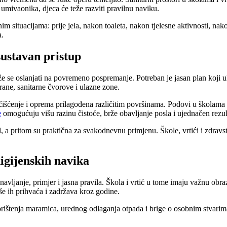
umivaonika, djeca će teže razviti pravilnu naviku.
 situacijama: prije jela, nakon toaleta, nakon tjelesne aktivnosti, nakon 
a.
sustavan pristup
e oslanjati na povremeno pospremanje. Potreban je jasan plan koji ukl
rane, sanitarne čvorove i ulazne zone.
šćenje i oprema prilagođena različitim površinama. Podovi u školama i 
e
omogućuju višu razinu čistoće, brže obavljanje posla i ujednačen rezul
ard, a pritom su praktična za svakodnevnu primjenu. Škole, vrtići i zdr
higijenskih navika
avljanje, primjer i jasna pravila. Škola i vrtić u tome imaju važnu obraz
kše ih prihvaća i zadržava kroz godine.
ištenja maramica, urednog odlaganja otpada i brige o osobnim stvarima. Š