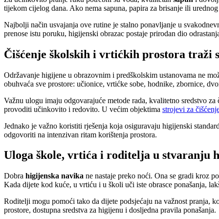
tijekom cijelog dana. Ako nema sapuna, papira za brisanje ili urednog 
Najbolji način usvajanja ove rutine je stalno ponavljanje u svakodnevnim
prenose istu poruku, higijenski obrazac postaje prirodan dio odrastanj
Čišćenje školskih i vrtićkih prostora traži 
Održavanje higijene u obrazovnim i predškolskim ustanovama ne može s
obuhvaća sve prostore: učionice, vrtićke sobe, hodnike, zbornice, dvo
Važnu ulogu imaju odgovarajuće metode rada, kvalitetno sredstvo za či
provoditi učinkovito i redovito. U većim objektima
strojevi za čišćenj
Jednako je važno koristiti rješenja koja osiguravaju higijenski stand
odgovoriti na intenzivan ritam korištenja prostora.
Uloga škole, vrtića i roditelja u stvaranju 
Dobra
higijenska navika
ne nastaje preko noći. Ona se gradi kroz pon
Kada dijete kod kuće, u vrtiću i u školi uči iste obrasce ponašanja, la
Roditelji mogu pomoći tako da dijete podsjećaju na važnost pranja, kor
prostore, dostupna sredstva za higijenu i dosljedna pravila ponašanja.