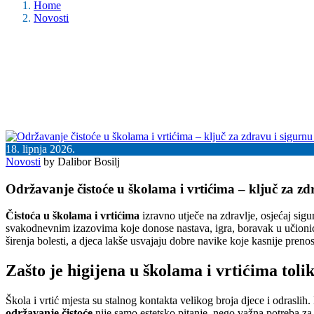
Home
Novosti
18. lipnja 2026.
Novosti
by Dalibor Bosilj
Održavanje čistoće u školama i vrtićima – ključ za zd
Čistoća u školama i vrtićima
izravno utječe na zdravlje, osjećaj sigu
svakodnevnim izazovima koje donose nastava, igra, boravak u učionici i
širenja bolesti, a djeca lakše usvajaju dobre navike koje kasnije prenos
Zašto je higijena u školama i vrtićima toli
Škola i vrtić mjesta su stalnog kontakta velikog broja djece i odraslih
održavanje čistoće
nije samo estetsko pitanje, nego važna potreba za