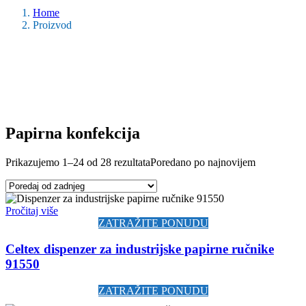
Home
Proizvod
Papirna konfekcija
Prikazujemo 1–24 od 28 rezultata
Poredano po najnovijem
Pročitaj više
ZATRAŽITE PONUDU
Celtex dispenzer za industrijske papirne ručnike
91550
ZATRAŽITE PONUDU