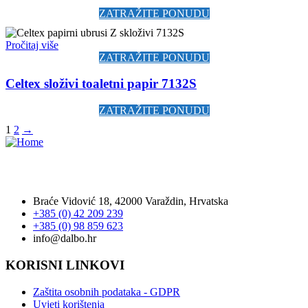
ZATRAŽITE PONUDU
Pročitaj više
ZATRAŽITE PONUDU
Celtex složivi toaletni papir 7132S
ZATRAŽITE PONUDU
1
2
→
Tvrtka Dalbo d.o.o. ovlašteni je distributer Ecolab proizvoda za
područje Hrvatske.
Braće Vidović 18, 42000 Varaždin, Hrvatska
+385 (0) 42 209 239
+385 (0) 98 859 623
info@dalbo.hr
KORISNI LINKOVI
Zaštita osobnih podataka - GDPR
Uvjeti korištenja