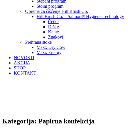
Štepani program
Stolni program
Oprema za čišćenje Hill Brush Co.
Hill Brush Co. – Salmon® Hygiene Technology
Četke
Drške
Kante
Znakovi
Prehrana stoke
Maxx Dry Cow
Maxx Energy
NOVOSTI
AKCIJA
SHOP
KONTAKT
Kategorija:
Papirna konfekcija