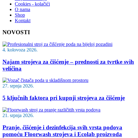
Cookies - kolačići
O nama
Shop
Kontakt
NOVOSTI
4. kolovoza 2026.
Najam strojeva za čišćenje – prednosti za tvrtke svih
veličina
27. srpnja 2026.
5 ključnih faktora pri kupnji strojeva za čišćenje
21. srpnja 2026.
Pranje, čišćenje i dezinfekcija svih vrsta podova
pomoću Floorwash strojeva i Ecolab proizvoda