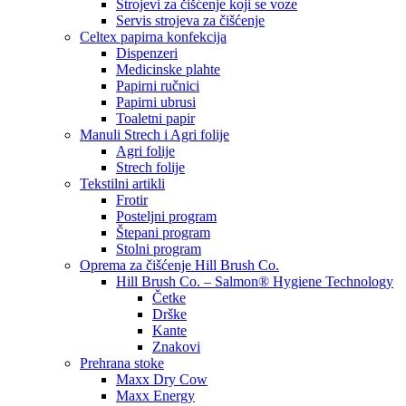
Strojevi za čišćenje koji se voze
Servis strojeva za čišćenje
Celtex papirna konfekcija
Dispenzeri
Medicinske plahte
Papirni ručnici
Papirni ubrusi
Toaletni papir
Manuli Strech i Agri folije
Agri folije
Strech folije
Tekstilni artikli
Frotir
Posteljni program
Štepani program
Stolni program
Oprema za čišćenje Hill Brush Co.
Hill Brush Co. – Salmon® Hygiene Technology
Četke
Drške
Kante
Znakovi
Prehrana stoke
Maxx Dry Cow
Maxx Energy