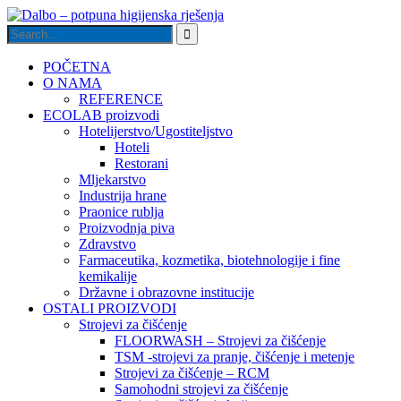
POČETNA
O NAMA
REFERENCE
ECOLAB proizvodi
Hotelijerstvo/Ugostiteljstvo
Hoteli
Restorani
Mljekarstvo
Industrija hrane
Praonice rublja
Proizvodnja piva
Zdravstvo
Farmaceutika, kozmetika, biotehnologije i fine
kemikalije
Državne i obrazovne institucije
OSTALI PROIZVODI
Strojevi za čišćenje
FLOORWASH – Strojevi za čišćenje
TSM -strojevi za pranje, čišćenje i metenje
Strojevi za čišćenje – RCM
Samohodni strojevi za čišćenje