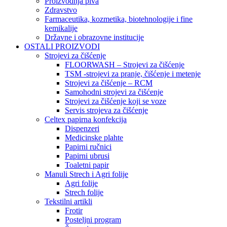
Proizvodnja piva
Zdravstvo
Farmaceutika, kozmetika, biotehnologije i fine
kemikalije
Državne i obrazovne institucije
OSTALI PROIZVODI
Strojevi za čišćenje
FLOORWASH – Strojevi za čišćenje
TSM -strojevi za pranje, čišćenje i metenje
Strojevi za čišćenje – RCM
Samohodni strojevi za čišćenje
Strojevi za čišćenje koji se voze
Servis strojeva za čišćenje
Celtex papirna konfekcija
Dispenzeri
Medicinske plahte
Papirni ručnici
Papirni ubrusi
Toaletni papir
Manuli Strech i Agri folije
Agri folije
Strech folije
Tekstilni artikli
Frotir
Posteljni program