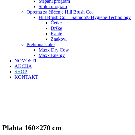
Štepani program
Stolni program
Oprema za čišćenje Hill Brush Co.
Hill Brush Co. – Salmon® Hygiene Technology
Četke
Drške
Kante
Znakovi
Prehrana stoke
Maxx Dry Cow
Maxx Energy
NOVOSTI
AKCIJA
SHOP
KONTAKT
Plahta 160×270 cm