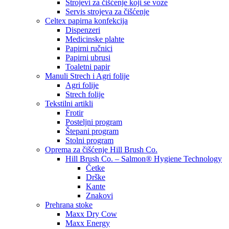
Strojevi za čišćenje koji se voze
Servis strojeva za čišćenje
Celtex papirna konfekcija
Dispenzeri
Medicinske plahte
Papirni ručnici
Papirni ubrusi
Toaletni papir
Manuli Strech i Agri folije
Agri folije
Strech folije
Tekstilni artikli
Frotir
Posteljni program
Štepani program
Stolni program
Oprema za čišćenje Hill Brush Co.
Hill Brush Co. – Salmon® Hygiene Technology
Četke
Drške
Kante
Znakovi
Prehrana stoke
Maxx Dry Cow
Maxx Energy