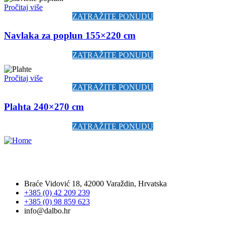
Pročitaj više
ZATRAŽITE PONUDU
Navlaka za poplun 155×220 cm
ZATRAŽITE PONUDU
Pročitaj više
ZATRAŽITE PONUDU
Plahta 240×270 cm
ZATRAŽITE PONUDU
Tvrtka Dalbo d.o.o. ovlašteni je distributer Ecolab proizvoda za
područje Hrvatske.
Braće Vidović 18, 42000 Varaždin, Hrvatska
+385 (0) 42 209 239
+385 (0) 98 859 623
info@dalbo.hr