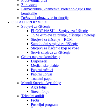
Proizvodnja piva
Zdravstvo
Farmaceutika, kozmetika, biotehnologije i fine
kemikalije
Državne i obrazovne institucije
OSTALI PROIZVODI
Strojevi za čišćenje
FLOORWASH – Strojevi za čišćenje
TSM -strojevi za pranje, čišćenje i metenje
Strojevi za čišćenje – RCM
Samohodni strojevi za čišćenje
Strojevi za čišćenje koji se voze
Servis strojeva za čišćenje
Celtex papirna konfekcija
Dispenzeri
Medicinske plahte
Papirni ručnici
Papirni ubrusi
Toaletni papir
Manuli Strech i Agri folije
Agri folije
Strech folije
Tekstilni artikli
Frotir
Posteljni program