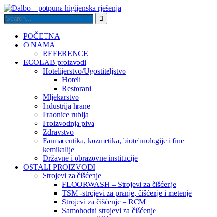
POČETNA
O NAMA
REFERENCE
ECOLAB proizvodi
Hotelijerstvo/Ugostiteljstvo
Hoteli
Restorani
Mljekarstvo
Industrija hrane
Praonice rublja
Proizvodnja piva
Zdravstvo
Farmaceutika, kozmetika, biotehnologije i fine
kemikalije
Državne i obrazovne institucije
OSTALI PROIZVODI
Strojevi za čišćenje
FLOORWASH – Strojevi za čišćenje
TSM -strojevi za pranje, čišćenje i metenje
Strojevi za čišćenje – RCM
Samohodni strojevi za čišćenje