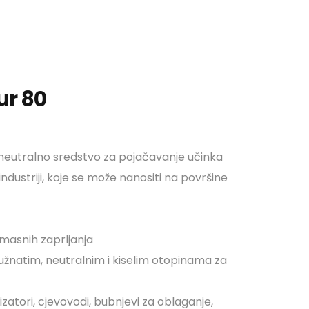
ur 80
neutralno sredstvo za pojačavanje učinka
ndustriji, koje se može nanositi na površine
 masnih zaprljanja
žnatim, neutralnim i kiselim otopinama za
zatori, cjevovodi, bubnjevi za oblaganje,