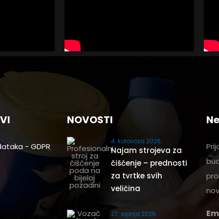
VI
NOVOSTI
Ne
4. kolovoza 2026.
dataka - GDPR
Pri
Najam strojeva za
bud
čišćenje – prednosti
za tvrtke svih
pro
veličina
nov
Em
27. srpnja 2026.