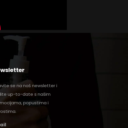
wsletter
javite se na naš newsletter i
ite up-to-date s našim
mocijama, popustima i
ostima.
ail