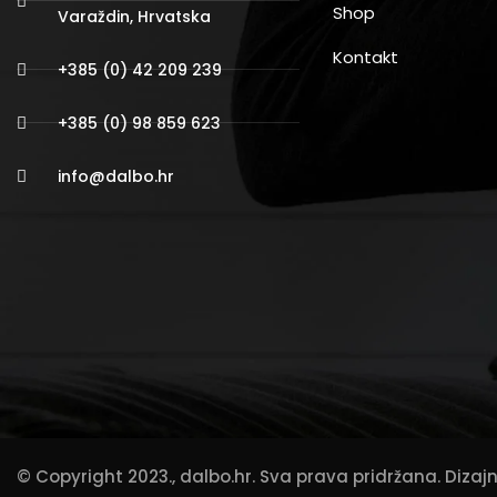
Shop
Varaždin, Hrvatska
Kontakt
+385 (0) 42 209 239
+385 (0) 98 859 623
info@dalbo.hr
© Copyright 2023.,
dalbo.hr
. Sva prava pridržana. Diza