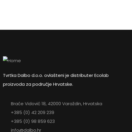
PONUDU
76,25
€
Vrlo mekana ručna četka
ZATRAŽITE PONUDU
Tvrtka Dalbo d.o.o. ovlašteni je distributer Ecolab
proizvoda za područje Hrvatske.
Braće Vidović 18, 42000 Varaždin, Hrvatska
+385 (0) 42 209 239
+385 (0) 98 859 623
info@dalbo.hr