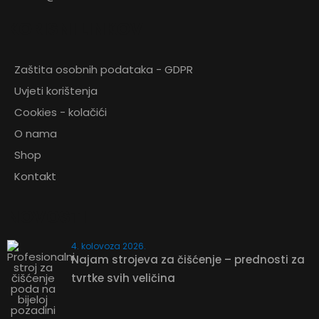
KORISNI LINKOVI
Zaštita osobnih podataka - GDPR
ZATRAŽITE
Uvjeti korištenja
PONUDU
Cookies - kolačići
O nama
Shop
Kontakt
110mm Plastični ručni strugač
NOVOSTI
ZATRAŽITE PONUDU
4. kolovoza 2026.
Najam strojeva za čišćenje – prednosti za
tvrtke svih veličina