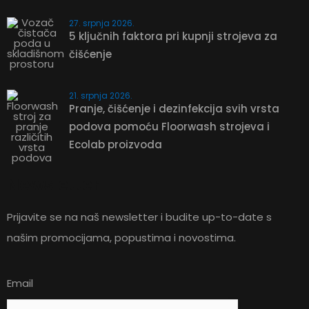
27. srpnja 2026.
5 ključnih faktora pri kupnji strojeva za
čišćenje
21. srpnja 2026.
Pranje, čišćenje i dezinfekcija svih vrsta
podova pomoću Floorwash strojeva i
ZATRAŽITE
Ecolab proizvoda
PONUDU
Newsletter
Prijavite se na naš newsletter i budite up-to-date s
219,42
€
našim promocijama, popustima i novostima.
Ultra higijensko strugalo za pod
Email
ZATRAŽITE PONUDU