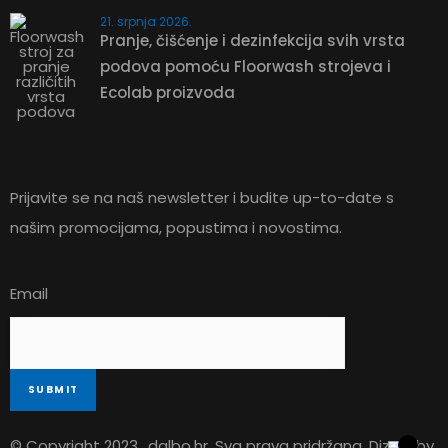
21. srpnja 2026.
Pranje, čišćenje i dezinfekcija svih vrsta
podova pomoću Floorwash strojeva i
Ecolab proizvoda
Newsletter
Prijavite se na naš newsletter i budite up-to-date s
našim promocijama, popustima i novostima.
Email
© Copyright 2023.,
dalbo.hr
. Sva prava pridržana. Dizajn by